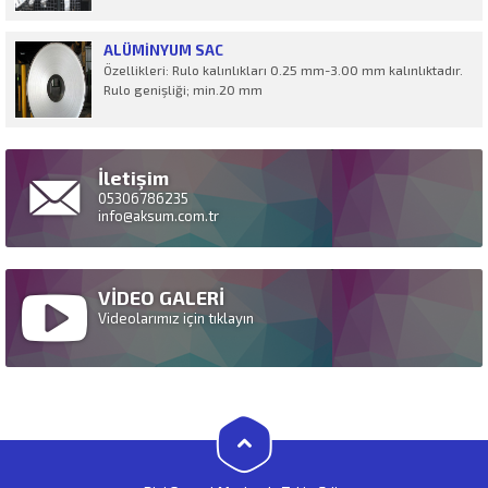
ALÜMINYUM SAC
Özellikleri: Rulo kalınlıkları 0.25 mm-3.00 mm kalınlıktadır.
Rulo genişliği; min.20 mm
İletişim
05306786235
info@aksum.com.tr
VİDEO GALERİ
Videolarımız için tıklayın