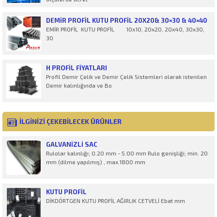
DEMIR PROFIL KUTU PROFIL 20X20& 30×30 & 40×40
EMİR PROFİL KUTU PROFİL 10x10, 20x20, 20x40, 30x30,
30
H PROFİL FIYATLARI
Profil Demir Çelik ve Demir Çelik Sistemleri olarak istenilen
Demir kalınlığında ve Bo
İLGİNİZİ ÇEKEBİLECEK ÜRÜNLER
GALVANIZLI SAC
Rulolar kalınlığı; 0.20 mm - 5.00 mm Rulo genişliği; min. 20
mm (dilme yapılmış) , max.1800 mm
KUTU PROFIL
DİKDÖRTGEN KUTU PROFİL AĞIRLIK CETVELİ Ebat mm