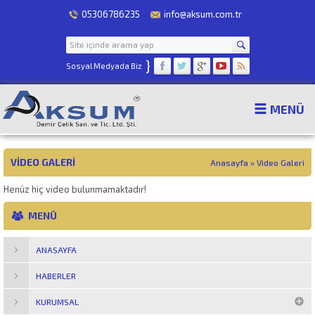
05306786235
info@aksum.com.tr
}
Sosyal Medyada Biz
MENÜ
VIDEO GALERI
Anasayfa
»
Video Galeri
Henüz hiç video bulunmamaktadır!
MENÜ
ANASAYFA
HABERLER
KURUMSAL