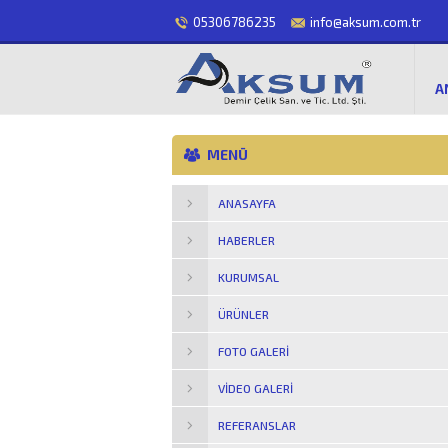
05306786235
info@aksum.com.tr
A
MENÜ
ANASAYFA
HABERLER
KURUMSAL
ÜRÜNLER
FOTO GALERI
VIDEO GALERI
REFERANSLAR