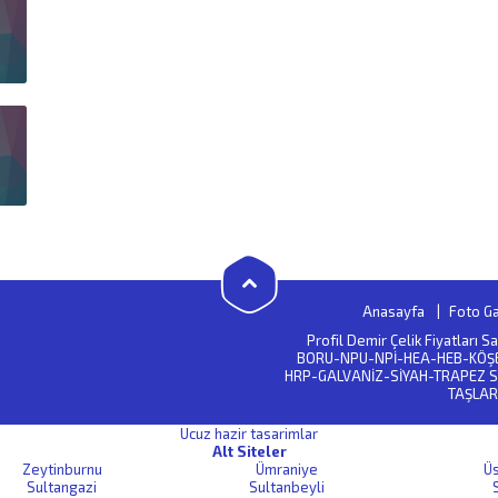
Anasayfa
Foto Ga
Profil Demir Çelik Fiyatları 
BORU-NPU-NPİ-HEA-HEB-KÖŞ
HRP-GALVANİZ-SİYAH-TRAPEZ S
TAŞLAR
Ucuz hazir tasarimlar
Alt Siteler
Zeytinburnu
Ümraniye
Ü
Sultangazi
Sultanbeyli
S