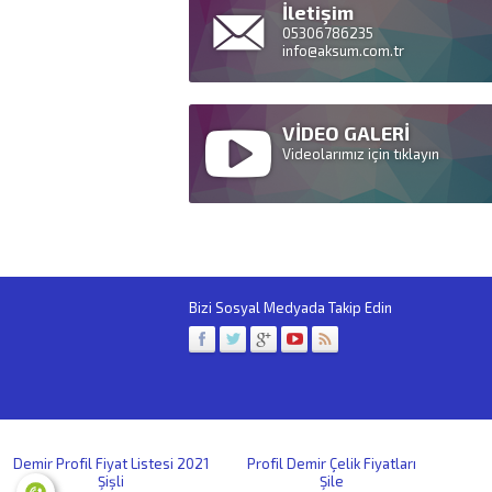
İletişim
05306786235
info@aksum.com.tr
VİDEO GALERİ
Videolarımız için tıklayın
Bizi Sosyal Medyada Takip Edin
Demir Profil Fiyat Listesi 2021
Profil Demir Çelik Fiyatları
Şişli
Şile