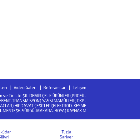
leri
Video Galeri
Referanslar
İletişim
San ve Tic .Ltd Ştl. DEMİR ÇELİK ÜRÜNLERİ(PROFİL-
EBENT-TRANSMİSYON) YASSI MAMÜLLER( DKP-
ACLAR) HIRDAVAT ÇEŞİTLERİ(ELEKTROD-KESME
I-MENTEŞE-SÜRGÜ-MAKARA-BOYA) KAYNAK M
sküdar
Tuzla
ilivri
Sariyer