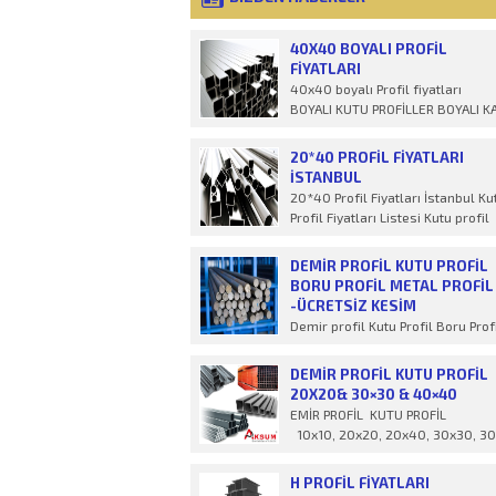
40X40 BOYALI PROFIL
FIYATLARI
40x40 boyalı Profil fiyatları
BOYALI KUTU PROFİLLER BOYALI K
VE DİKD&Ou
20*40 PROFIL FIYATLARI
İSTANBUL
20*40 Profil Fiyatları İstanbul Ku
Profil Fiyatları Listesi Kutu profil
fiyatları 2022 yılı
DEMIR PROFIL KUTU PROFIL
BORU PROFIL METAL PROFIL
-ÜCRETSİZ KESİM
Demir profil Kutu Profil Boru Prof
Metal Profil İstenilen ölçülerde
ücret
DEMIR PROFIL KUTU PROFIL
20X20& 30×30 & 40×40
EMİR PROFİL KUTU PROFİL
10x10, 20x20, 20x40, 30x30, 30
H PROFİL FIYATLARI