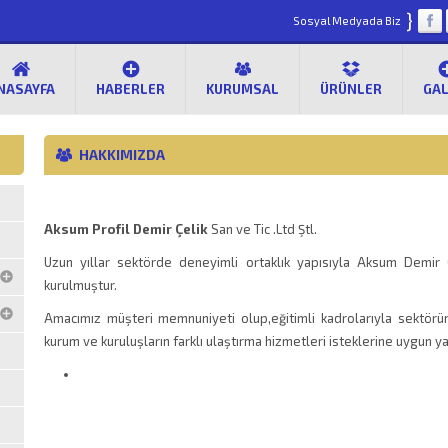
}
Sosyal Medyada Biz
NASAYFA
HABERLER
KURUMSAL
ÜRÜNLER
GAL
HAKKIMIZDA
Aksum Profil Demir Çelik
San ve Tic .Ltd Ştl.
Uzun yıllar sektörde deneyimli ortaklık yapısıyla Aksum Demir 
kurulmuştur.
Amacımız müşteri memnuniyeti olup,eğitimli kadrolarıyla sektörün 
kurum ve kuruluşların farklı ulaştırma hizmetleri isteklerine uygun 