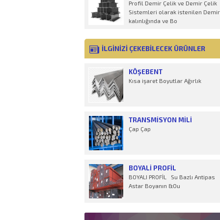
Profil Demir Çelik ve Demir Çelik
Sistemleri olarak istenilen Demir
kalınlığında ve Bo
İLGİNİZİ ÇEKEBİLECEK ÜRÜNLER
KÖŞEBENT
Kısa işaret Boyutlar Ağırlık
TRANSMISYON MILI
Çap Çap
BOYALI PROFIL
BOYALI PROFİL Su Bazlı Antipas
Astar Boyanın &Ou