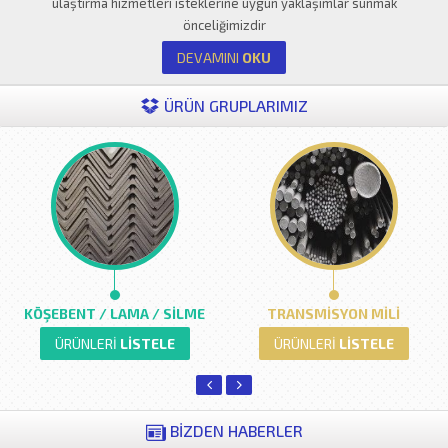
ulaştırma hizmetleri isteklerine uygun yaklaşımlar sunmak
önceliğimizdir
DEVAMINI
OKU
ÜRÜN GRUPLARIMIZ
KÖŞEBENT / LAMA / SİLME
TRANSMİSYON MİLİ
ÜRÜNLERİ
LİSTELE
ÜRÜNLERİ
LİSTELE
BİZDEN HABERLER