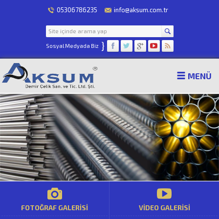
05306786235
info@aksum.com.tr
}
Sosyal Medyada Biz
MENÜ
FOTOĞRAF GALERİSİ
VİDEO GALERİSİ