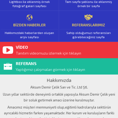
Lightbox ile eklenmiş örnek
Tam sayfa şablonu ile eklenmiş
fotoğraf galeri sayfası
örnek bir sayfa
BİZDEN HABERLER
REFERANSLARIMIZ
Hakkımızdaki haberlerden oluşan
Sahip olduğumuz referansları
arşiv sayfası
görebileceğiniz sayfa
VİDEO
Tanıtım videomuzu izlemek için tıklayın
REFERANS
Yaptığımız çalışmaları görmek için tıklayın
Hakkımızda
Aksum Demir Çelik San ve Tic .Ltd Ştl.
Uzun yıllar sektörde deneyimli ortaklık yapısıyla Aksum Demir Çelik yeni
bir soluk getirmek amacı üzerine kurulmuştur.
Amacımız müşteri memnuniyeti olup,eğitimli kadrolarıyla sektörün
ayrıcalıklı hizmetin farkını yaşamaktadır. Her kurum ve kuruluşların farklı