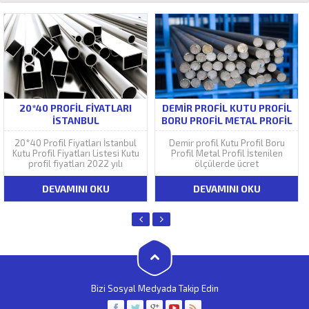
20*40 PROFIL FIYATLARI
DEMIR PROFIL KUTU PROFIL
İSTANBUL
BORU PROFIL METAL PROFIL
-ÜCRETSİZ KESİM
20*40 Profil Fiyatları İstanbul
Demir profil Kutu Profil Boru
Kutu Profil Fiyatları Listesi Kutu
Profil Metal Profil İstenilen
profil fiyatları 2022 yılı
ölçülerde ücret
DEVAMINI OKU
DEVAMINI OKU
Bizi Sosyal Medyada Takip Edin