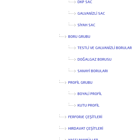
DKP SAC
GALVANIZLI SAC
SIYAH SAC
BORU GRUBU
TESTLI VE GALVANIZLI BORULAR
DOĞALGAZ BORUSU
SANAYI BORULARI
PROFİL GRUBU
BOYALI PROFIL
KUTU PROFIL
FERFORJE ÇEŞİTLERİ
HIRDAVAT ÇEŞİTLERİ
YASSI MAMÜLLER