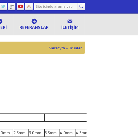
ERI
REFERANSLAR
İLETIŞIM
Anasayfa
»
Ürünler
.0mm
2.5mm
3.0mm
3.5mm
4.0mm
4.5mm
5.0mm
5.5mm
6.0mm