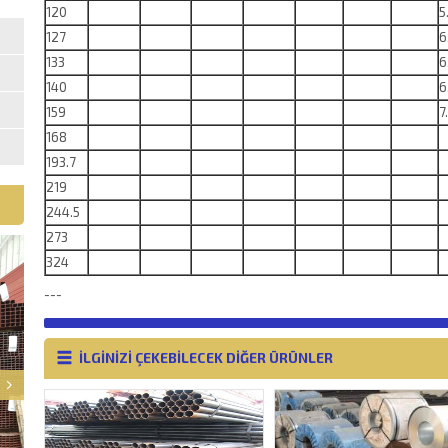
120
5
127
6
133
6
140
6
159
7
168
193.7
219
244.5
273
324
---
İLGİNİZİ ÇEKEBİLECEK DİĞER ÜRÜNLER