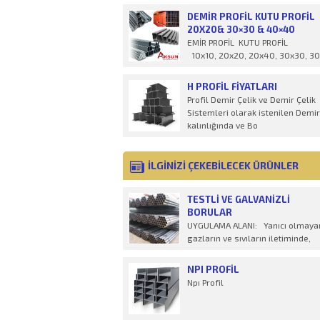
ücret
DEMIR PROFIL KUTU PROFIL
20X20& 30×30 & 40×40
EMİR PROFİL KUTU PROFİL
10x10, 20x20, 20x40, 30x30, 30
H PROFİL FIYATLARI
Profil Demir Çelik ve Demir Çelik
Sistemleri olarak istenilen Demir
kalınlığında ve Bo
İLGİNİZİ ÇEKEBİLECEK ÜRÜNLER
TESTLI VE GALVANIZLI
BORULAR
UYGULAMA ALANI: Yanıcı olmaya
gazların ve sıvıların iletiminde,
tesisat, seracılık gib
NPI PROFIL
Npı Profil