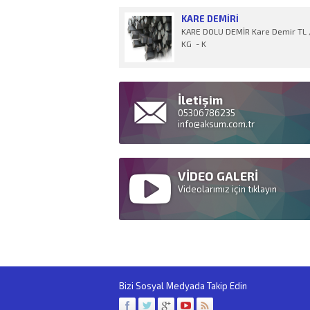
KARE DEMIRI
KARE DOLU DEMİR Kare Demir TL 
KG - K
İletişim
05306786235
info@aksum.com.tr
VİDEO GALERİ
Videolarımız için tıklayın
Bizi Sosyal Medyada Takip Edin