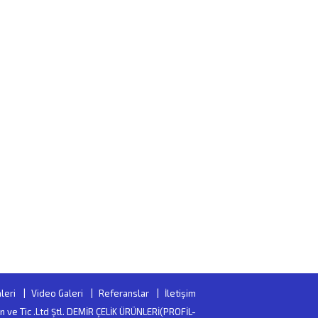
leri
Video Galeri
Referanslar
İletişim
San ve Tic .Ltd Ştl. DEMİR ÇELİK ÜRÜNLERİ(PROFİL-