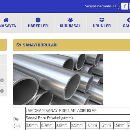
}
Sosyal Medyada Biz
NASAYFA
HABERLER
KURUMSAL
ÜRÜNLER
GAL
SANAYI BORULARI
LME DEMİR SANAYİ BORULARI AĞIRLIKLARI
Sanayi Boru Et kalınlığı(mm)
Dış
0.6mm
0.7mm
0.8mm
0.9mm
1.0mm
1.2mm
1.5mm
2
Çap