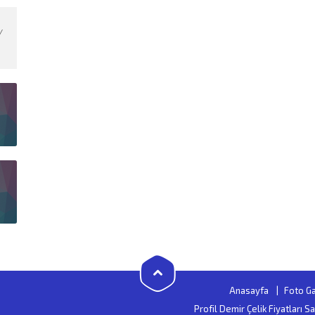
/
Anasayfa
Foto Ga
Profil Demir Çelik Fiyatları 