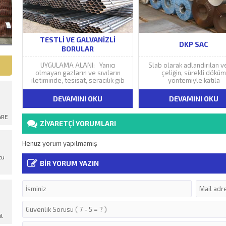
TESTLI VE GALVANIZLI
DKP SAC
BORULAR
UYGULAMA ALANI: Yanıcı
Slab olarak adlandırılan ve
olmayan gazların ve sıvıların
çeliğin, sürekli döküm
iletiminde, tesisat, seracılık gib
yöntemiyle katıla
DEVAMINI OKU
DEVAMINI OKU
ARE
ZİYARETÇİ YORUMLARI
Henüz yorum yapılmamış
tu
BİR YORUM YAZIN
il