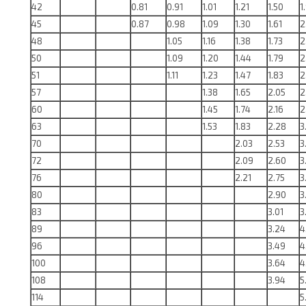
42
0.81
0.91
1.01
1.21
1.50
1
45
0.87
0.98
1.09
1.30
1.61
2
48
1.05
1.16
1.38
1.73
2
50
1.09
1.20
1.44
1.79
2
51
1.11
1.23
1.47
1.83
2
57
1.38
1.65
2.05
2
60
1.45
1.74
2.16
2
63
1.53
1.83
2.28
3
70
2.03
2.53
3
72
2.09
2.60
3
76
2.21
2.75
3
80
2.90
3
83
3.01
3
89
3.24
4
96
3.49
4
100
3.64
4
108
3.94
5
114
5