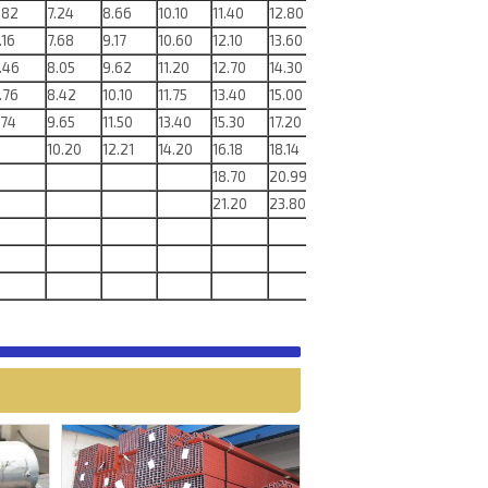
.82
7.24
8.66
10.10
11.40
12.80
14.20
15.50
16.90
.16
7.68
9.17
10.60
12.10
13.60
15.00
16.48
17.90
.46
8.05
9.62
11.20
12.70
14.30
15.80
17.30
18.90
.76
8.42
10.10
11.75
13.40
15.00
16.60
18.15
19.80
.74
9.65
11.50
13.40
15.30
17.20
19.00
20.80
22.60
10.20
12.21
14.20
16.18
18.14
20.09
22.04
23.97
18.70
20.99
23.30
25.52
27.80
21.20
23.80
26.40
28.95
31.50
26.40
32.41
35.30
33.00
36.28
39.50
39.30
43.20
47.05