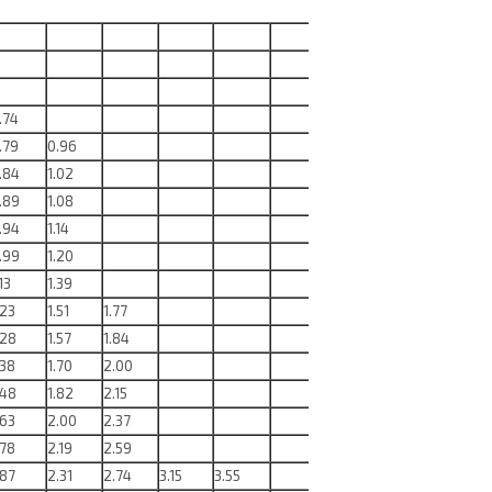
.74
.79
0.96
.84
1.02
.89
1.08
.94
1.14
.99
1.20
.13
1.39
.23
1.51
1.77
.28
1.57
1.84
.38
1.70
2.00
.48
1.82
2.15
.63
2.00
2.37
.78
2.19
2.59
.87
2.31
2.74
3.15
3.55