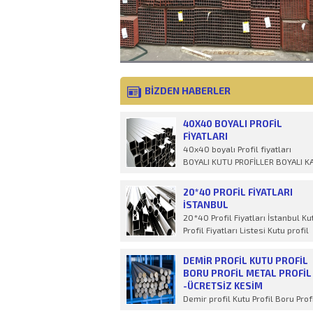
BİZDEN HABERLER
40X40 BOYALI PROFIL
FIYATLARI
40x40 boyalı Profil fiyatları
BOYALI KUTU PROFİLLER BOYALI K
VE DİKD&Ou
20*40 PROFIL FIYATLARI
İSTANBUL
20*40 Profil Fiyatları İstanbul Ku
Profil Fiyatları Listesi Kutu profil
fiyatları 2022 yılı
DEMIR PROFIL KUTU PROFIL
BORU PROFIL METAL PROFIL
-ÜCRETSİZ KESİM
Demir profil Kutu Profil Boru Prof
Metal Profil İstenilen ölçülerde