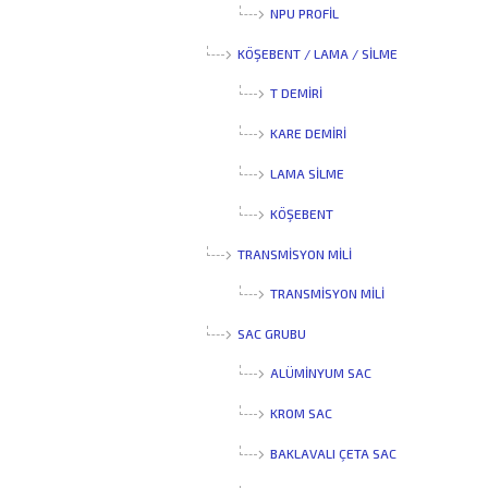
NPU PROFIL
KÖŞEBENT / LAMA / SİLME
T DEMIRI
KARE DEMIRI
LAMA SILME
KÖŞEBENT
TRANSMİSYON MİLİ
TRANSMISYON MILI
SAC GRUBU
ALÜMINYUM SAC
KROM SAC
BAKLAVALI ÇETA SAC