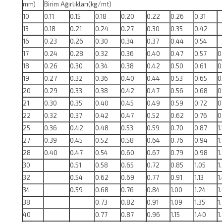
mm)
Birim Ağırlıkları(kg/mt)
10
0.11
0.15
0.18
0.20
0.22
0.26
0.31
13
0.18
0.21
0.24
0.27
0.30
0.35
0.42
16
0.23
0.26
0.30
0.34
0.37
0.44
0.54
17
0.24
0.28
0.32
0.36
0.40
0.47
0.57
0
18
0.26
0.30
0.34
0.38
0.42
0.50
0.61
0
19
0.27
0.32
0.36
0.40
0.44
0.53
0.65
0
20
0.29
0.33
0.38
0.42
0.47
0.56
0.68
0
21
0.30
0.35
0.40
0.45
0.49
0.59
0.72
0
22
0.32
0.37
0.42
0.47
0.52
0.62
0.76
0
25
0.36
0.42
0.48
0.53
0.59
0.70
0.87
1
27
0.39
0.45
0.52
0.58
0.64
0.76
0.94
1
28
0.40
0.47
0.54
0.60
0.67
0.79
0.98
1
30
0.51
0.58
0.65
0.72
0.85
1.05
1
32
0.54
0.62
0.69
0.77
0.91
1.13
1
34
0.59
0.68
0.76
0.84
1.00
1.24
1
38
0.73
0.82
0.91
1.09
1.35
1
40
0.77
0.87
0.96
1.15
1.40
1