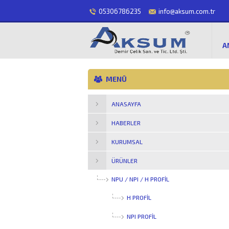
05306786235
info@aksum.com.tr
A
MENÜ
ANASAYFA
HABERLER
KURUMSAL
ÜRÜNLER
NPU / NPI / H PROFİL
H PROFIL
NPI PROFIL