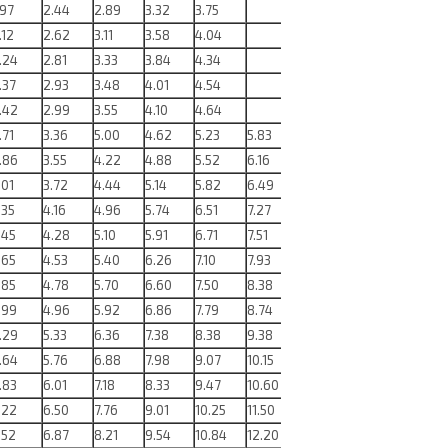
.97
2.44
2.89
3.32
3.75
.12
2.62
3.11
3.58
4.04
.24
2.81
3.33
3.84
4.34
.37
2.93
3.48
4.01
4.54
.42
2.99
3.55
4.10
4.64
.71
3.36
5.00
4.62
5.23
5.83
.86
3.55
4.22
4.88
5.52
6.16
6.78
7.39
.01
3.72
4.44
5.14
5.82
6.49
7.14
7.79
.35
4.16
4.96
5.74
6.51
7.27
8.01
8.75
.45
4.28
5.10
5.91
6.71
7.51
8.25
9.02
.65
4.53
5.40
6.26
7.10
7.93
8.75
9.56
.85
4.78
5.70
6.60
7.50
8.38
9.25
10.10
.99
4.96
5.92
6.86
7.79
8.74
9.61
10.51
.29
5.33
6.36
7.38
8.38
9.38
10.36
11.50
.64
5.76
6.88
7.98
9.07
10.15
11.22
12.27
.83
6.01
7.18
8.33
9.47
10.60
11.70
12.80
13.90
.22
6.50
7.76
9.01
10.25
11.50
12.70
13.90
15.10
.52
6.87
8.21
9.54
10.84
12.20
13.43
14.70
16.00