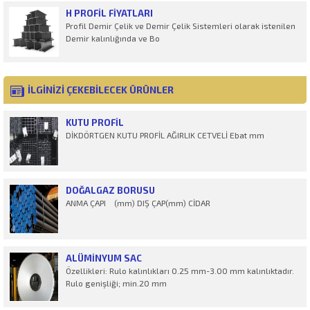
H PROFİL FIYATLARI
Profil Demir Çelik ve Demir Çelik Sistemleri olarak istenilen
Demir kalınlığında ve Bo
İLGİNİZİ ÇEKEBİLECEK ÜRÜNLER
KUTU PROFIL
DİKDÖRTGEN KUTU PROFİL AĞIRLIK CETVELİ Ebat mm
DOĞALGAZ BORUSU
ANMA ÇAPI (mm) DIŞ ÇAP(mm) CİDAR
ALÜMINYUM SAC
Özellikleri: Rulo kalınlıkları 0.25 mm-3.00 mm kalınlıktadır.
Rulo genişliği; min.20 mm