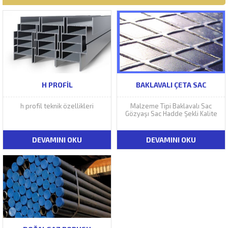
H PROFIL
BAKLAVALI ÇETA SAC
h profil teknik özellikleri
Malzeme Tipi Baklavalı Sac
Gözyaşı Sac Hadde Şekli Kalite
DEVAMINI OKU
DEVAMINI OKU