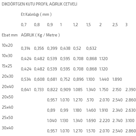
DİKDÖRTGEN KUTU PROFİL AĞIRLIK CETVELİ
Et Kalınlığı ( mm )
0,7
0,8
0,9
1
1,2
1,5
2
2,5
3
Ebat mm
AĞIRLIK ( Kg / Metre )
10x20
0,314
0,356
0,399
0,438
0,52
0,632
10x30
0,424
0,482
0,539
0,595
0,708
0,868
1.120
15x25
0,424
0,482
0,539
0,595
0,708
0,868
1.120
20x30
0,534
0,608
0,681
0,752
0,896
1.100
1.440
1.890
20x40
0,641
0,733
0,822
0,909
1.085
1.340
1.750
2.150
2.390
20x50
0,957
1.070
1.270
.570
2.070
2.540
2.860
25x40
0,89
0,99
1.180
1.460
1.910
2.340
2.630
25x50
1.040
1.130
1.340
1.690
2.220
2.740
3.100
30x40
0,957
1.070
1.270
1.570
2.070
2.540
2.860