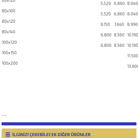
60x120
5.520
6.860
8.040
80x100
5.520
6.860
8.040
80x120
6.150
7.640
8.990
80x140
6.800
8.560
10.19
100x120
6.800
8.560
10.19
100x150
11.50
100x200
13.90
---
İLGİNİZİ ÇEKEBİLECEK DİĞER ÜRÜNLER