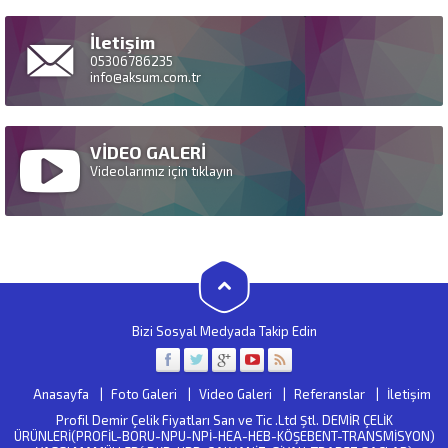
İletişim
05306786235
info@aksum.com.tr
VİDEO GALERİ
Videolarımız için tıklayın
Bizi Sosyal Medyada Takip Edin
Anasayfa
Foto Galeri
Video Galeri
Referanslar
İletişim
Profil Demir Çelik Fiyatları San ve Tic .Ltd Ştl. DEMİR ÇELİK
ÜRÜNLERİ(PROFİL-BORU-NPU-NPİ-HEA-HEB-KÖŞEBENT-TRANSMİSYON)