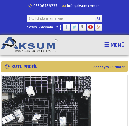
05306786235
info@aksum.com.tr
}
Sosyal Medyada Biz
MENÜ
KUTU PROFIL
Anasayfa
»
Ürünler