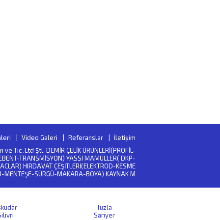
leri
Video Galeri
Referanslar
İletişim
San ve Tic .Ltd Ştl. DEMİR ÇELİK ÜRÜNLERİ(PROFİL-
EBENT-TRANSMİSYON) YASSI MAMÜLLER( DKP-
ACLAR) HIRDAVAT ÇEŞİTLERİ(ELEKTROD-KESME
I-MENTEŞE-SÜRGÜ-MAKARA-BOYA) KAYNAK M
sküdar
Tuzla
ilivri
Sariyer