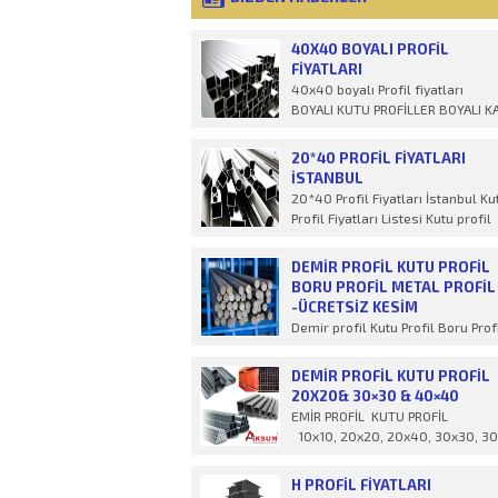
40X40 BOYALI PROFIL
FIYATLARI
40x40 boyalı Profil fiyatları
BOYALI KUTU PROFİLLER BOYALI K
VE DİKD&Ou
20*40 PROFIL FIYATLARI
İSTANBUL
20*40 Profil Fiyatları İstanbul Ku
Profil Fiyatları Listesi Kutu profil
fiyatları 2022 yılı
DEMIR PROFIL KUTU PROFIL
BORU PROFIL METAL PROFIL
-ÜCRETSİZ KESİM
Demir profil Kutu Profil Boru Prof
Metal Profil İstenilen ölçülerde
ücret
DEMIR PROFIL KUTU PROFIL
20X20& 30×30 & 40×40
EMİR PROFİL KUTU PROFİL
10x10, 20x20, 20x40, 30x30, 30
H PROFİL FIYATLARI