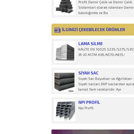
Profil Demir Çelik ve Demir Çelik
Sistemleri olarak istenilen Demir
kalınlığında ve Bo
İLGİNİZİ ÇEKEBİLECEK ÜRÜNLER
LAMA SILME
KALİTE EN 10025 S235/S275/S35
JR-J0 ASTM A36/A570/A615/
SIYAH SAC
Siyah Sac Boyutları ve Ağırlıkları
Siyah sacları DKP saclardan ayır
temel fark renkleridir. Ayr
NPI PROFIL
Npı Profil