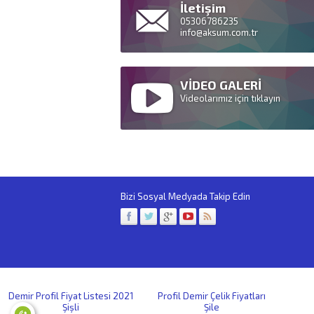
İletişim
05306786235
info@aksum.com.tr
VİDEO GALERİ
Videolarımız için tıklayın
Bizi Sosyal Medyada Takip Edin
Demir Profil Fiyat Listesi 2021
Profil Demir Çelik Fiyatları
Şişli
Şile