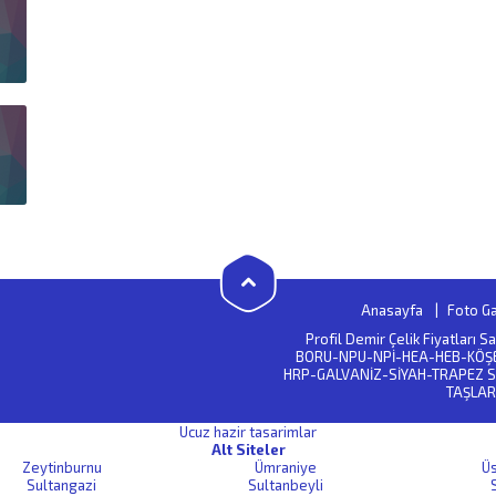
Anasayfa
Foto Ga
Profil Demir Çelik Fiyatları 
BORU-NPU-NPİ-HEA-HEB-KÖŞ
HRP-GALVANİZ-SİYAH-TRAPEZ S
TAŞLAR
Ucuz hazir tasarimlar
Alt Siteler
Zeytinburnu
Ümraniye
Ü
Sultangazi
Sultanbeyli
S