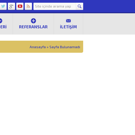
ERI
REFERANSLAR
İLETIŞIM
Anasayfa
»
Sayfa Bulunamadı