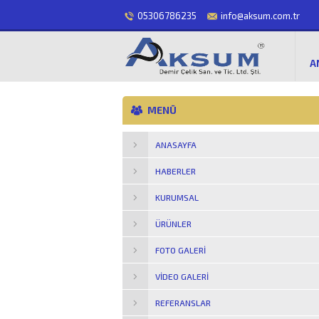
05306786235
info@aksum.com.tr
A
MENÜ
ANASAYFA
HABERLER
KURUMSAL
ÜRÜNLER
FOTO GALERI
VIDEO GALERI
REFERANSLAR